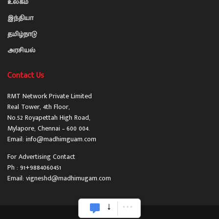
உலகம்
இந்தியா
தமிழ்நாடு
அரசியல்
Contact Us
RMT Network Private Limited
Real Tower, 4th Floor,
No.52 Royapettah High Road,
Mylapore, Chennai – 600 004.
Email: info@madhimguam.com
For Advertising Contact
Ph : 91+9884060451
Email: vigneshd@madhimugam.com