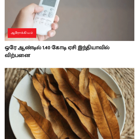
ஆரோக்கியம்
ஒரே ஆண்டில் 1.40 கோடி ஏசி இந்தியாவில்
விற்பனை