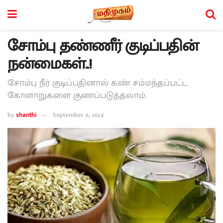
சோம்பு தண்ணீர் குடிப்பதின்
நன்மைகள்..!
சோம்பு நீர் குடிப்பதினால் கண் சம்மந்தப்பட்ட
கோளாறுகளை குணப்படுத்தலாம்.
by
shanthi
September 6, 2024