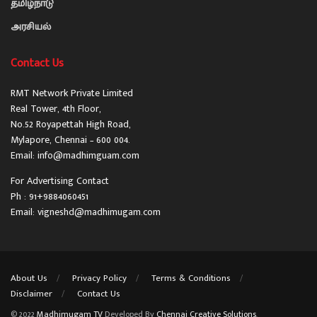
தமிழ்நாடு
அரசியல்
Contact Us
RMT Network Private Limited
Real Tower, 4th Floor,
No.52 Royapettah High Road,
Mylapore, Chennai – 600 004.
Email: info@madhimguam.com
For Advertising Contact
Ph : 91+9884060451
Email: vigneshd@madhimugam.com
About Us
Privacy Policy
Terms & Conditions
Disclaimer
Contact Us
© 2022
Madhimugam TV
Developed By
Chennai Creative Solutions
.