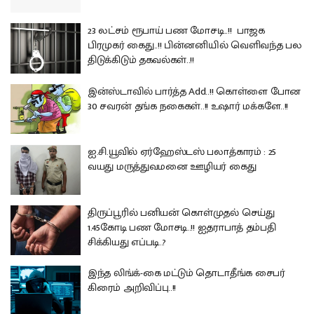
23 லட்சம் ரூபாய் பண மோசடி..!! பாஜக
பிரமுகர் கைது..!! பின்னனியில் வெளிவந்த பல
திடுக்கிடும் தகவல்கள்..!!
இன்ஸ்டாவில் பார்த்த Add..!! கொள்ளை போன
30 சவரன் தங்க நகைகள்..!! உஷார் மக்களே..!!
ஐ.சி.யூவில் ஏர்ஹேஸ்டஸ் பலாத்காரம் : 25
வயது மருத்துவமனை ஊழியர் கைது
திருப்பூரில் பனியன் கொள்முதல் செய்து
1.45கோடி பண மோசடி..!! ஐதராபாத் தம்பதி
சிக்கியது எப்படி..?
இந்த லிங்க்-கை மட்டும் தொடாதீங்க சைபர்
கிரைம் அறிவிப்பு..!!