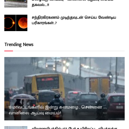
தகவல்….!!
சந்திரகிரகணம் முடிந்தவுடன் செய்ய வேண்டிய
பரிகாரங்கள்..?
Trending News
13 மாவட்டங்களில் இன்று கனமழை… சென்னை
வானிலை ஆய்வு மையம்!
விமானவிபத்தில் 133 பேர் உயிரிழப்பு… விபத்துக்கு