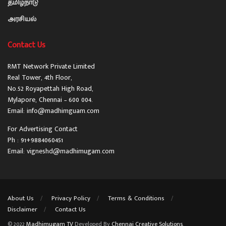
தமிழ்நாடு
அரசியல்
Contact Us
RMT Network Private Limited
Real Tower, 4th Floor,
No.52 Royapettah High Road,
Mylapore, Chennai – 600 004.
Email: info@madhimguam.com
For Advertising Contact
Ph : 91+9884060451
Email: vigneshd@madhimugam.com
About Us
Privacy Policy
Terms & Conditions
Disclaimer
Contact Us
© 2022
Madhimugam TV
Developed By
Chennai Creative Solutions
.