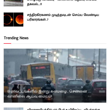
தகவல்….!!
சந்திரகிரகணம் முடிந்தவுடன் செய்ய வேண்டிய
பரிகாரங்கள்..?
Trending News
13 மாவட்டங்களில் இன்று கனமழை… சென்னை
வானிலை ஆய்வு மையம்!
விமானவிபத்தில் 133 பேர் உயிரிழப்பு… விபத்துக்கு