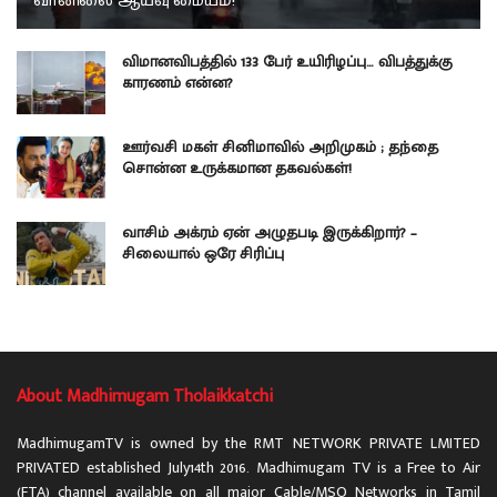
வானிலை ஆய்வு மையம்!
விமானவிபத்தில் 133 பேர் உயிரிழப்பு… விபத்துக்கு
காரணம் என்ன?
ஊர்வசி மகள் சினிமாவில் அறிமுகம் ; தந்தை
சொன்ன உருக்கமான தகவல்கள்!
வாசிம் அக்ரம் ஏன் அழுதபடி இருக்கிறார்? –
சிலையால் ஒரே சிரிப்பு
About Madhimugam Tholaikkatchi
MadhimugamTV is owned by the RMT NETWORK PRIVATE LMITED
PRIVATED established July14th 2016. Madhimugam TV is a Free to Air
(FTA) channel available on all major Cable/MSO Networks in Tamil