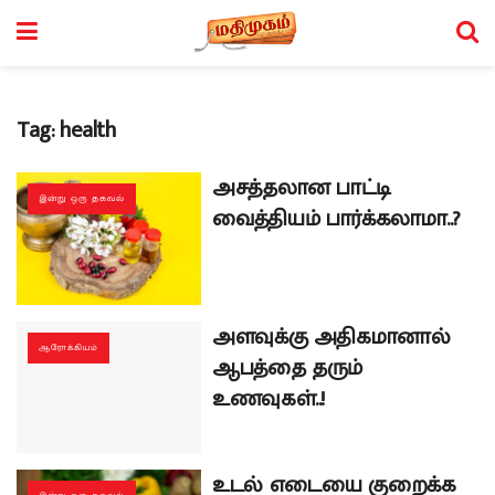
Tag:
health
அசத்தலான பாட்டி
இன்று ஒரு தகவல்
வைத்தியம் பார்க்கலாமா..?
அளவுக்கு அதிகமானால்
ஆரோக்கியம்
ஆபத்தை தரும்
உணவுகள்..!
உடல் எடையை குறைக்க