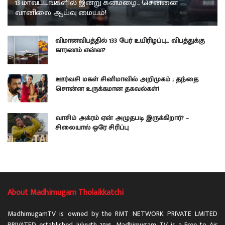
13 மாவட்டங்களில் இன்று கனமழை… சென்னை
வானிலை ஆய்வு மையம்!
விமானவிபத்தில் 133 பேர் உயிரிழப்பு… விபத்துக்கு
காரணம் என்ன?
ஊர்வசி மகள் சினிமாவில் அறிமுகம் ; தந்தை
சொன்ன உருக்கமான தகவல்கள்!
வாசிம் அக்ரம் ஏன் அழுதபடி இருக்கிறார்? –
சிலையால் ஒரே சிரிப்பு
About Madhimugam Tholaikkatchi
MadhimugamTV is owned by the RMT NETWORK PRIVATE LMITED
PRIVATED established July14th 2016. Madhimugam TV is a Free to Air