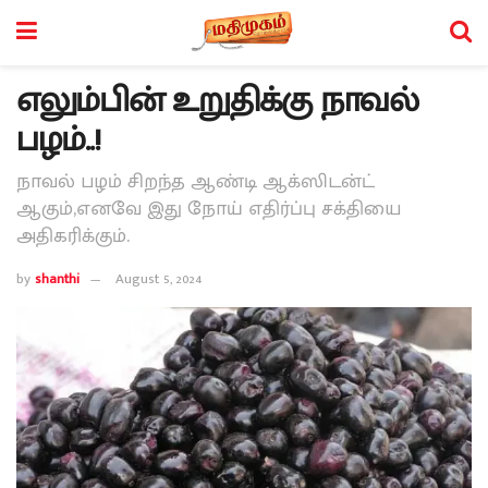
எலும்பின் உறுதிக்கு நாவல்
பழம்..!
நாவல் பழம் சிறந்த ஆண்டி ஆக்ஸிடன்ட்
ஆகும்,எனவே இது நோய் எதிர்ப்பு சக்தியை
அதிகரிக்கும்.
by
shanthi
August 5, 2024