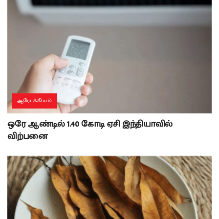
ஆரோக்கியம்
ஒரே ஆண்டில் 1.40 கோடி ஏசி இந்தியாவில்
விற்பனை