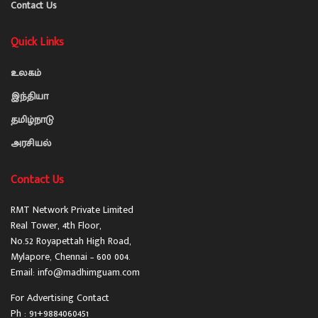
Contact Us
Quick Links
உலகம்
இந்தியா
தமிழ்நாடு
அரசியல்
Contact Us
RMT Network Private Limited
Real Tower, 4th Floor,
No.52 Royapettah High Road,
Mylapore, Chennai – 600 004.
Email: info@madhimguam.com
For Advertising Contact
Ph : 91+9884060451