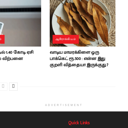
்
ஆரோக்கியம்
் 1.40 கோடி ஏசி
வாடிய மாமரக்கிளை ஒரு
ல் விற்பனை
பாக்கெட் ரூ.500 : என்ன இது
குறளி வித்தையா இருக்குது ?
ADVERTISEMENT
Quick Links