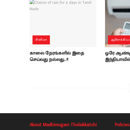
சினிமா
ஆரோக்கியம
காலை நேரங்களில் இதை
ஒரே ஆண்டில
செய்வது நல்லது…!!
இந்தியாவி
About Madhimugam Tholaikkatchi
Policies