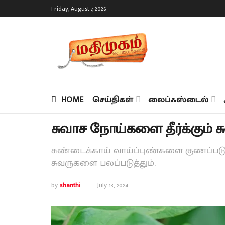
Friday, August 7, 2026
HOME
செய்திகள்
லைப்ஃஸ்டைல்
சுவாச நோய்களை தீர்க்கும் ச
சுண்டைக்காய் வாய்ப்புண்களை குணப்படுத்
சுவருகளை பலப்படுத்தும்.
by
shanthi
July 13, 2024