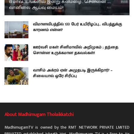
13 மாவட்டங்களில் இன்று கனமழை… சென்னை
வானிலை ஆய்வு மையம்!
விமானவிபத்தில் 133 பேர் உயிரிழப்பு… விபத்துக்கு
காரணம் என்ன?
ஊர்வசி மகள் சினிமாவில் அறிமுகம் ; தந்தை
சொன்ன உருக்கமான தகவல்கள்!
வாசிம் அக்ரம் ஏன் அழுதபடி இருக்கிறார்? –
சிலையால் ஒரே சிரிப்பு
About Madhimugam Tholaikkatchi
MadhimugamTV is owned by the RMT NETWORK PRIVATE LMITED
PRIVATED established July14th 2016. Madhimugam TV is a Free to Air