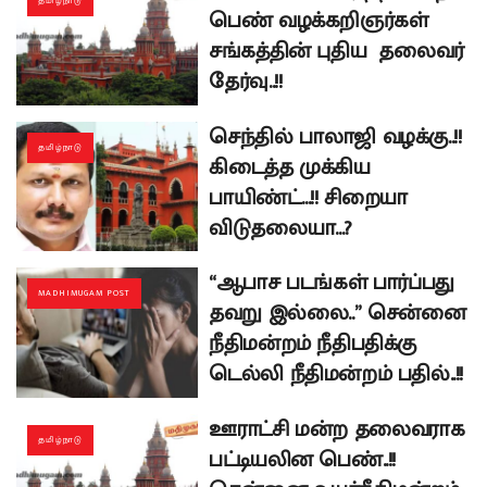
தமிழ்நாடு
பெண் வழக்கறிஞர்கள்
சங்கத்தின் புதிய தலைவர்
தேர்வு..!!
செந்தில் பாலாஜி வழக்கு..!!
தமிழ்நாடு
கிடைத்த முக்கிய
பாயிண்ட்…!! சிறையா
விடுதலையா…?
“ஆபாச படங்கள் பார்ப்பது
MADHIMUGAM POST
தவறு இல்லை..” சென்னை
நீதிமன்றம் நீதிபதிக்கு
டெல்லி நீதிமன்றம் பதில்..!!
ஊராட்சி மன்ற தலைவராக
தமிழ்நாடு
பட்டியலின பெண்..!!