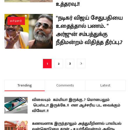
உத்தரவு..!!
“நடிகர் விஜய் சேதுபதியை
தமிழ்நாடு
உதைத்தால் பணம்.. ”
அர்ஜுன் சம்பத்துக்கு
நீதிமன்றம் விதித்த தீர்ப்பு..?
1
2
3
Trending
Comments
Latest
விலையும் கம்மியா இருக்கு..? மொபைலும்
பெஸ்டா இருக்கே..!! என ஆச்சரிய பட வைக்கும்
விவோ..!!
கணவனாக இருந்தாலும் அத்துமீறினால் பாலியல்
வன்கொடுமை தான் – உயர்நீதிமன்றம் அதிரடி