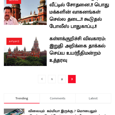
அரசியல்
வீட்டில் சோதனை..!! பொது
மக்களின் வாகனங்கள்
செல்ல தடை..!! கூடுதல்
போலீஸ் பாதுகாப்பு..!!
கள்ளக்குறிச்சி விவகாரம்:
தமிழ்நாடு
இறுதி அறிக்கை தாக்கல்
செய்ய உயர்நீதிமன்றம்
உத்தரவு
1
2
3
Trending
Comments
Latest
விலையும் கம்மியா இருக்கு..? மொபைலும்