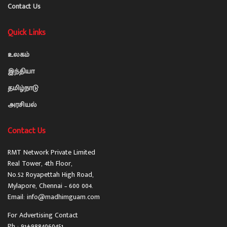
Contact Us
Quick Links
உலகம்
இந்தியா
தமிழ்நாடு
அரசியல்
Contact Us
RMT Network Private Limited
Real Tower, 4th Floor,
No.52 Royapettah High Road,
Mylapore, Chennai – 600 004.
Email: info@madhimguam.com
For Advertising Contact
Ph : 91+9884060451