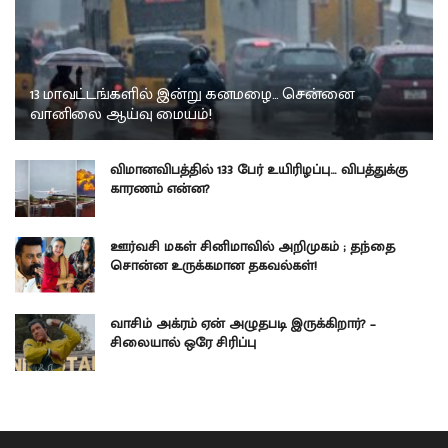
13 மாவட்டங்களில் இன்று கனமழை… சென்னை
வானிலை ஆய்வு மையம்!
விமானவிபத்தில் 133 பேர் உயிரிழப்பு… விபத்துக்கு
காரணம் என்ன?
ஊர்வசி மகள் சினிமாவில் அறிமுகம் ; தந்தை
சொன்ன உருக்கமான தகவல்கள்!
வாசிம் அக்ரம் ஏன் அழுதபடி இருக்கிறார்? –
சிலையால் ஒரே சிரிப்பு