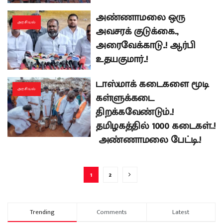
அண்ணாமலை ஒரு
அரசியல்
அவசரக் குடுக்கை..,
அரைவேக்காடு..! ஆர்பி
உதயகுமார்..!
டாஸ்மாக் கடைகளை மூடி
அரசியல்
கள்ளுக்கடை
திறக்கவேண்டும்..!
தமிழகத்தில் 1000 கடைகள்..!
அண்ணாமலை பேட்டி..!
1
2
Trending
Comments
Latest