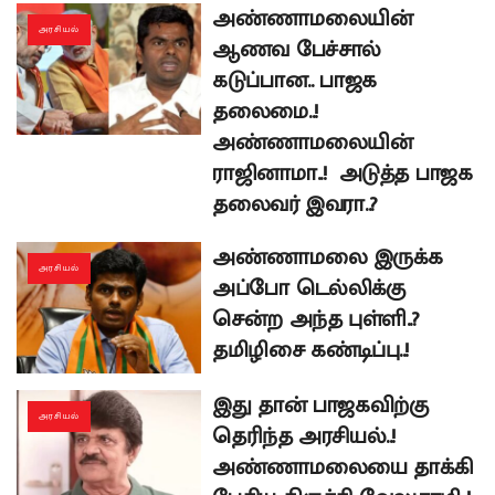
அண்ணாமலையின்
அரசியல்
ஆணவ பேச்சால்
கடுப்பான.. பாஜக
தலைமை..!
அண்ணாமலையின்
ராஜினாமா..! அடுத்த பாஜக
தலைவர் இவரா..?
அண்ணாமலை இருக்க
அரசியல்
அப்போ டெல்லிக்கு
சென்ற அந்த புள்ளி..?
தமிழிசை கண்டிப்பு..!
இது தான் பாஜகவிற்கு
அரசியல்
தெரிந்த அரசியல்..!
அண்ணாமலையை தாக்கி