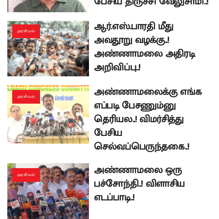
பேசிய திருச்சி வேலுசாமி..!
ஆர்.எஸ்.பாரதி மீது
அரசியல்
அவதூறு வழக்கு..!
அண்ணாமலை அதிரடி
அறிவிப்பு..!
அண்ணாமலைக்கு எங்க
அரசியல்
எப்படி பேசணும்னு
தெரியல..! விமர்சித்து
பேசிய
செல்வப்பெருந்தகை..!
அண்ணாமலை ஒரு
அரசியல்
பச்சோந்தி..! விளாசிய
எடப்பாடி..!