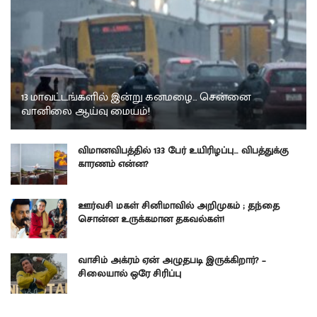
13 மாவட்டங்களில் இன்று கனமழை… சென்னை
வானிலை ஆய்வு மையம்!
விமானவிபத்தில் 133 பேர் உயிரிழப்பு… விபத்துக்கு
காரணம் என்ன?
ஊர்வசி மகள் சினிமாவில் அறிமுகம் ; தந்தை
சொன்ன உருக்கமான தகவல்கள்!
வாசிம் அக்ரம் ஏன் அழுதபடி இருக்கிறார்? –
சிலையால் ஒரே சிரிப்பு