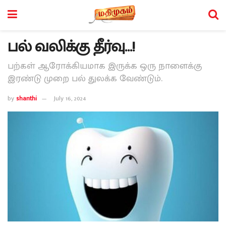
பல் வலிக்கு தீர்வு…!
பற்கள் ஆரோக்கியமாக இருக்க ஒரு நாளைக்கு
இரண்டு முறை பல் துலக்க வேண்டும்.
by
shanthi
July 16, 2024