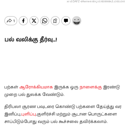
xr:d:DAFZ-6Awrw4:1871,j:1378389084,t:23032310
பல் வலிக்கு தீர்வு…!
பற்கள்
ஆரோக்கியமாக
இருக்க ஒரு
நாளைக்கு
இரண்டு
முறை பல் துலக்க வேண்டும்.
திரிபலா சூரண பவுடரை கொண்டு பற்களை தேய்த்து வர
இனிப்பு,
புளிப்பு
,குளிர்ச்சி மற்றும் சூடான பொருட்களை
சாப்பிடும்போது வரும் பல் கூச்சலை தவிர்க்கலாம்.