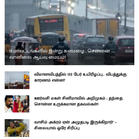
13 மாவட்டங்களில் இன்று கனமழை… சென்னை
வானிலை ஆய்வு மையம்!
விமானவிபத்தில் 133 பேர் உயிரிழப்பு… விபத்துக்கு
காரணம் என்ன?
ஊர்வசி மகள் சினிமாவில் அறிமுகம் ; தந்தை
சொன்ன உருக்கமான தகவல்கள்!
வாசிம் அக்ரம் ஏன் அழுதபடி இருக்கிறார்? –
சிலையால் ஒரே சிரிப்பு