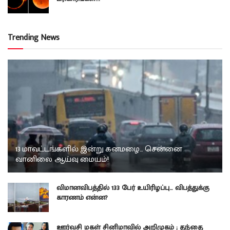
Trending News
13 மாவட்டங்களில் இன்று கனமழை… சென்னை
வானிலை ஆய்வு மையம்!
விமானவிபத்தில் 133 பேர் உயிரிழப்பு… விபத்துக்கு
காரணம் என்ன?
ஊர்வசி மகள் சினிமாவில் அறிமுகம் ; தந்தை