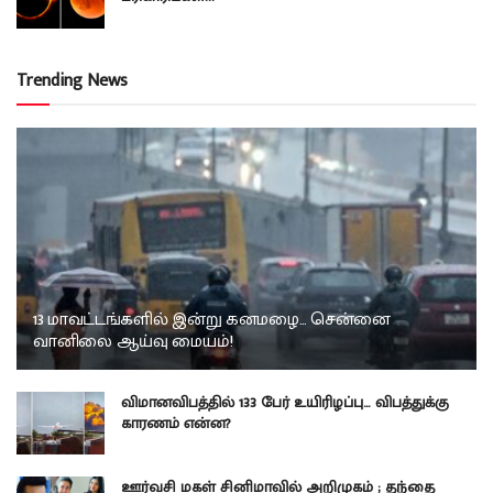
Trending News
13 மாவட்டங்களில் இன்று கனமழை… சென்னை
வானிலை ஆய்வு மையம்!
விமானவிபத்தில் 133 பேர் உயிரிழப்பு… விபத்துக்கு
காரணம் என்ன?
ஊர்வசி மகள் சினிமாவில் அறிமுகம் ; தந்தை