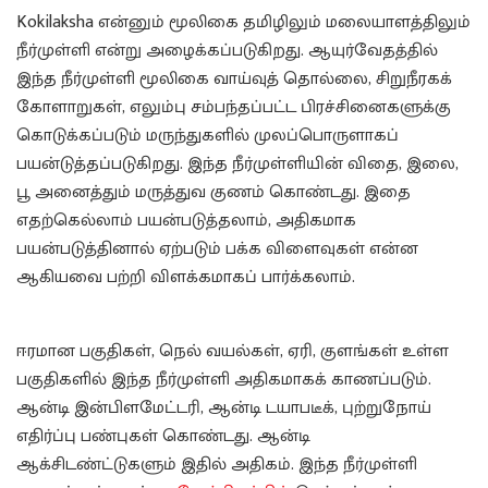
Kokilaksha என்னும் மூலிகை தமிழிலும் மலையாளத்திலும்
நீர்முள்ளி என்று அழைக்கப்படுகிறது. ஆயுர்வேதத்தில்
இந்த நீர்முள்ளி மூலிகை வாய்வுத் தொல்லை, சிறுநீரகக்
கோளாறுகள், எலும்பு சம்பந்தப்பட்ட பிரச்சினைகளுக்கு
கொடுக்கப்படும் மருந்துகளில் முலப்பொருளாகப்
பயன்டுத்தப்படுகிறது. இந்த நீர்முள்ளியின் விதை, இலை,
பூ அனைத்தும் மருத்துவ குணம் கொண்டது. இதை
எதற்கெல்லாம் பயன்படுத்தலாம், அதிகமாக
பயன்படுத்தினால் ஏற்படும் பக்க விளைவுகள் என்ன
ஆகியவை பற்றி விளக்கமாகப் பார்க்கலாம்.
Health
Benefits of Neer Mulli
ஈரமான பகுதிகள், நெல் வயல்கள், ஏரி, குளங்கள் உள்ள
பகுதிகளில் இந்த நீர்முள்ளி அதிகமாகக் காணப்படும்.
ஆன்டி இன்பிளமேட்டரி, ஆன்டி டயாபடீக், புற்றுநோய்
எதிர்ப்பு பண்புகள் கொண்டது. ஆன்டி
ஆக்சிடண்ட்டுகளும் இதில் அதிகம். இந்த நீர்முள்ளி