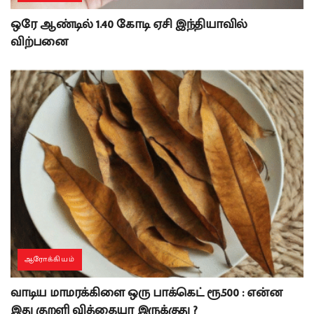
ஒரே ஆண்டில் 1.40 கோடி ஏசி இந்தியாவில்
விற்பனை
ஆரோக்கியம்
வாடிய மாமரக்கிளை ஒரு பாக்கெட் ரூ.500 : என்ன
இது குறளி வித்தையா இருக்குது ?