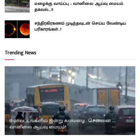
மழைக்கு வாய்ப்பு – வானிலை ஆய்வு மையம்
தகவல்….!!
சந்திரகிரகணம் முடிந்தவுடன் செய்ய வேண்டிய
பரிகாரங்கள்..?
Trending News
13 மாவட்டங்களில் இன்று கனமழை… சென்னை
வானிலை ஆய்வு மையம்!