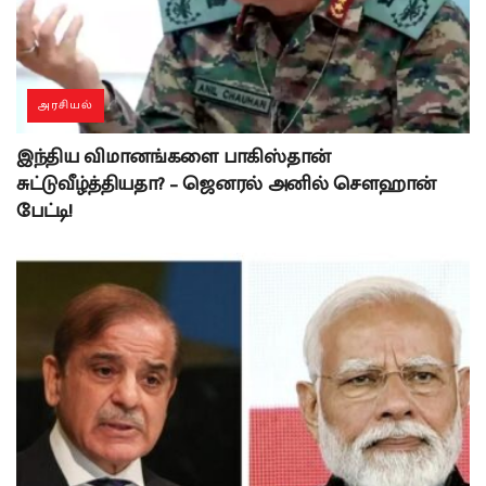
அரசியல்
இந்திய விமானங்களை பாகிஸ்தான்
சுட்டுவீழ்த்தியதா? – ஜெனரல் அனில் சௌஹான்
பேட்டி!