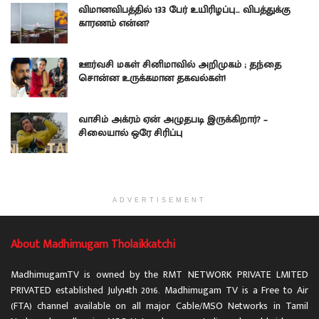
விமானவிபத்தில் 133 பேர் உயிரிழப்பு… விபத்துக்கு
காரணம் என்ன?
ஊர்வசி மகள் சினிமாவில் அறிமுகம் ; தந்தை
சொன்ன உருக்கமான தகவல்கள்!
வாசிம் அக்ரம் ஏன் அழுதபடி இருக்கிறார்? –
சிலையால் ஒரே சிரிப்பு
ADVERTISEMENT
About Madhimugam Tholaikkatchi
MadhimugamTV is owned by the RMT NETWORK PRIVATE LMITED
PRIVATED established July14th 2016. Madhimugam TV is a Free to Air
(FTA) channel available on all major Cable/MSO Networks in Tamil