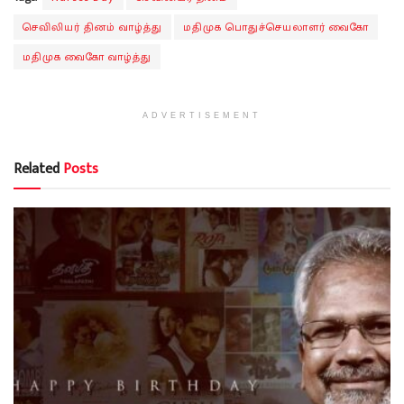
செவிலியர் தினம் வாழ்த்து
மதிமுக பொதுச்செயலாளர் வைகோ
மதிமுக வைகோ வாழ்த்து
ADVERTISEMENT
Related
Posts