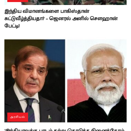
இந்திய விமானங்களை பாகிஸ்தான்
சுட்டுவீழ்த்தியதா? – ஜெனரல் அனில் சௌஹான்
பேட்டி!
அரசியல்
‘இந்தியாவுக்கு பாடம் கற்று கொடுக்க நினைத்தோம்…