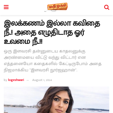
இலக்கணம் இல்லா கவிதை
நீ..! அதை எழுதிடாத ஓர்
உவமை நீ..!!
ஒரு இளவரசி தன்னுடைய காதலனுக்கு
அரண்மையை விட்டு வந்து விட்டார் என
எத்தனையோ கதைகளில் கேட்டிருபோம் அதை
நிஜமாக்கிய "இளவரசி நூர்ஜஹான்".
by
logeshwari
August 1, 2024