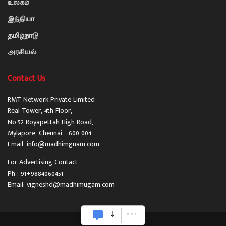
உலகம்
இந்தியா
தமிழ்நாடு
அரசியல்
Contact Us
RMT Network Private Limited
Real Tower, 4th Floor,
No.52 Royapettah High Road,
Mylapore, Chennai – 600 004.
Email: info@madhimguam.com
For Advertising Contact
Ph : 91+9884060451
Email: vigneshd@madhimugam.com