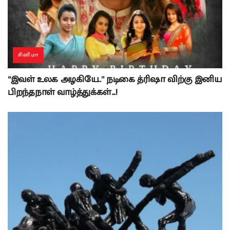
சினிமா
“இவள் உலக அழகியே..” நடிகை த்ரிஷா விற்கு இனிய
பிறந்தநாள் வாழ்த்துக்கள்…!