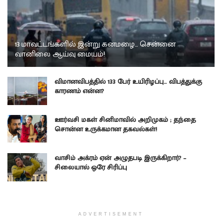
13 மாவட்டங்களில் இன்று கனமழை… சென்னை
வானிலை ஆய்வு மையம்!
விமானவிபத்தில் 133 பேர் உயிரிழப்பு… விபத்துக்கு
காரணம் என்ன?
ஊர்வசி மகள் சினிமாவில் அறிமுகம் ; தந்தை
சொன்ன உருக்கமான தகவல்கள்!
வாசிம் அக்ரம் ஏன் அழுதபடி இருக்கிறார்? –
சிலையால் ஒரே சிரிப்பு
ADVERTISEMENT