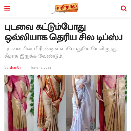
புடவை கட்டும்போது
ஒல்லியாக தெரிய சில டிப்ஸ்..!
புடவையின் பிரிண்டிங் எப்போதுமே மேலிருந்து
கீழாக இருக்க வேண்டும்.
by
shanthi
June 15, 2024