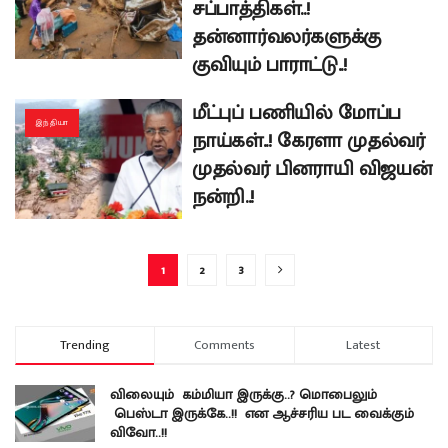
சப்பாத்திகள்..!
தன்னார்வலர்களுக்கு
குவியும் பாராட்டு..!
மீட்புப் பணியில் மோப்ப
இந்தியா
நாய்கள்..! கேரளா முதல்வர்
முதல்வர் பினராயி விஜயன்
நன்றி..!
1
2
3
Trending
Comments
Latest
விலையும் கம்மியா இருக்கு..? மொபைலும்
பெஸ்டா இருக்கே..!! என ஆச்சரிய பட வைக்கும்
விவோ..!!