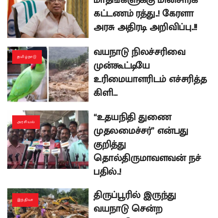
மாதங்களுக்கு மின்சாரக்
கட்டணம் ரத்து..! கேரளா
அரசு அதிரடி அறிவிப்பு..!!
வயநாடு நிலச்சரிவை
தமிழ்நாடு
முன்கூட்டியே
உரிமையாளரிடம் எச்சரித்த
கிளி…
“உதயநிதி துணை
அரசியல்
முதலமைச்சர்” என்பது
குறித்து
தொல்திருமாவளவன் நச்
பதில்..!
திருப்பூரில் இருந்து
இந்தியா
வயநாடு சென்ற