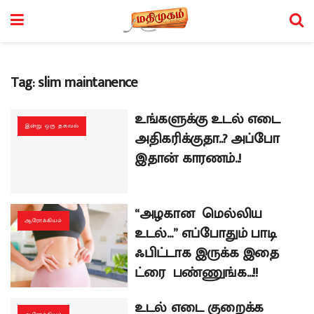
Tag:
slim maintanence
உங்களுக்கு உடல் எடை
இன்று ஒரு தகவல்
அதிகரிக்குதா..? அப்போ
இதான் காரணம்..!
“அழகான மெல்லிய
ஆரோக்கியம்
உடல்…” எப்போதும் பாடி
ஃபிட்டாக இருக்க இதை
ட்ரை பண்ணுங்க…!!
உடல் எடை குறைக்க