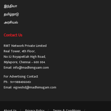
இந்தியா
தமிழ்நாடு
அரசியல்
Contact Us
RMT Network Private Limited
Real Tower, 4th Floor,
No.52 Royapettah High Road,
Mylapore, Chennai – 600 004.
Email: info@madhimguam.com
For Advertising Contact
Ph : 91+9884060451
Email: vigneshd@madhimugam.com
About Us
Privacy Policy
Terms & Conditions