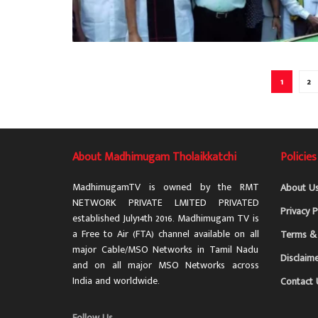
1
2
About Madhimugam Tholaikkatchi
Policies
MadhimugamTV is owned by the RMT
About U
NETWORK PRIVATE LMITED PRIVATED
Privacy P
established July14th 2016. Madhimugam TV is
a Free to Air (FTA) channel available on all
Terms & 
major Cable/MSO Networks in Tamil Nadu
Disclaim
and on all major MSO Networks across
India and worldwide.
Contact 
Follow Us