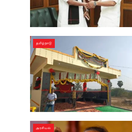
தமிழ்நாடு
அரசியல்