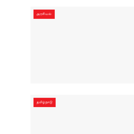
அரசியல்
தமிழ்நாடு