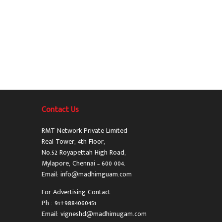
Contact Us
RMT Network Private Limited
Real Tower, 4th Floor,
No.52 Royapettah High Road,
Mylapore, Chennai – 600 004.
Email: info@madhimguam.com
For Advertising Contact
Ph : 91+9884060451
Email: vigneshd@madhimugam.com