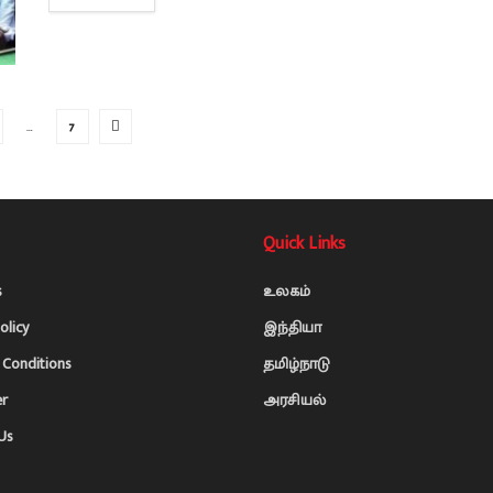
…
7
Quick Links
s
உலகம்
olicy
இந்தியா
Conditions
தமிழ்நாடு
er
அரசியல்
Us