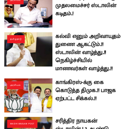
அரசியல்
முதலமைச்சர் ஸ்டாலின்
கடிதம்..!
கல்வி எனும் அறிவாயுதம்
தமிழ்நாடு
துணை ஆகட்டும்..!!
ஸ்டாலின் வாழ்த்து..!!
நெகிழ்ச்சியில்
மாணவர்கள் வாழ்த்து..!!
காங்கிரஸ்-க்கு கை
அரசியல்
கொடுத்த திமுக..!! பாஜக
ஏற்பட்ட சிக்கல்..!!
சரித்திர நாயகன்
MADHIMUGAM POST