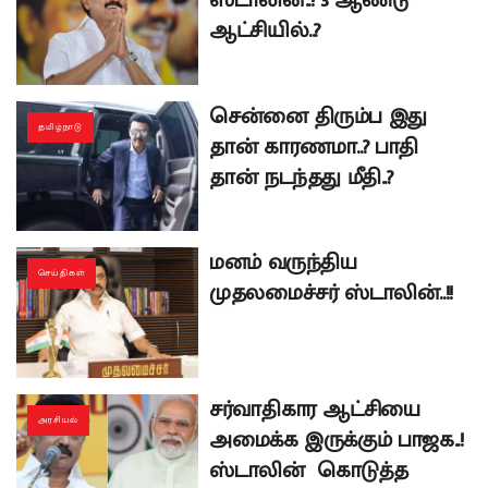
ஸ்டாலின்..! 3 ஆண்டு
ஆட்சியில்..?
சென்னை திரும்ப இது
தமிழ்நாடு
தான் காரணமா..? பாதி
தான் நடந்தது மீதி..?
மனம் வருந்திய
செய்திகள்
முதலமைச்சர் ஸ்டாலின்..!!
சர்வாதிகார ஆட்சியை
அரசியல்
அமைக்க இருக்கும் பாஜக..!
ஸ்டாலின் கொடுத்த