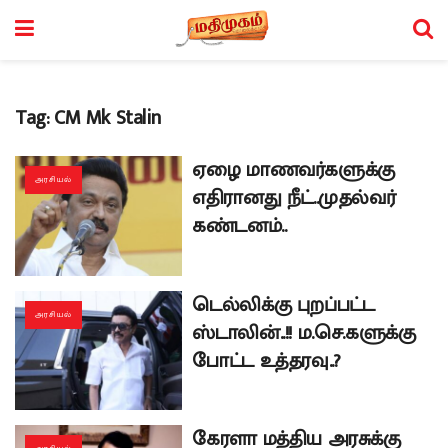
Tag:
CM Mk Stalin
ஏழை மாணவர்களுக்கு
அரசியல்
எதிரானது நீட்..முதல்வர்
கண்டனம்..
டெல்லிக்கு புறப்பட்ட
அரசியல்
ஸ்டாலின்..!! ம.செ.களுக்கு
போட்ட உத்தரவு..?
கேரளா மத்திய அரசுக்கு