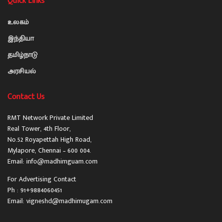
Quick Links
உலகம்
இந்தியா
தமிழ்நாடு
அரசியல்
Contact Us
RMT Network Private Limited
Real Tower, 4th Floor,
No.52 Royapettah High Road,
Mylapore, Chennai – 600 004.
Email: info@madhimguam.com
For Advertising Contact
Ph : 91+9884060451
Email: vigneshd@madhimugam.com