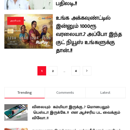
பதிலடி..!!
உங்க அக்கவுண்ட்டில்
அரசியல்
இன்னும் 1000ரூ
வரலையா..? அப்போ இந்த
குட் நியூஸ் உங்களுக்கு
தான்..!!
1
2
…
4
Trending
Comments
Latest
விலையும் கம்மியா இருக்கு..? மொபைலும்
பெஸ்டா இருக்கே..!! என ஆச்சரிய பட வைக்கும்
விவோ..!!