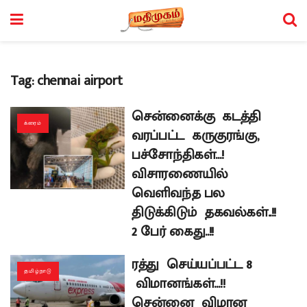
Tag:
chennai airport
சென்னைக்கு கடத்தி
க்ரைம்
வரப்பட்ட கருகுரங்கு,
பச்சோந்திகள்…!
விசாரணையில்
வெளிவந்த பல
திடுக்கிடும் தகவல்கள்..!!
2 பேர் கைது..!!
ரத்து செய்யப்பட்ட 8
தமிழ்நாடு
விமானங்கள்…!!
சென்னை விமான