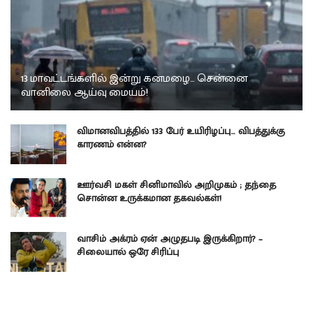
13 மாவட்டங்களில் இன்று கனமழை… சென்னை
வானிலை ஆய்வு மையம்!
விமானவிபத்தில் 133 பேர் உயிரிழப்பு… விபத்துக்கு
காரணம் என்ன?
ஊர்வசி மகள் சினிமாவில் அறிமுகம் ; தந்தை
சொன்ன உருக்கமான தகவல்கள்!
வாசிம் அக்ரம் ஏன் அழுதபடி இருக்கிறார்? –
சிலையால் ஒரே சிரிப்பு