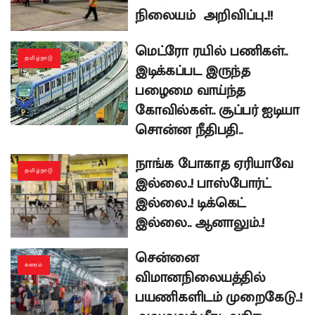
நிலையம் அறிவிப்பு..!!
மெட்ரோ ரயில் பணிகள்..
தமிழ்நாடு
இடிக்கப்பட இருந்த
பழைமை வாய்ந்த
கோவில்கள்.. சூப்பர் ஐடியா
சொன்ன நீதிபதி..
நாங்க போகாத ஏரியாவே
தமிழ்நாடு
இல்லை..! பாஸ்போர்ட்
இல்லை..! டிக்கெட்
இல்லை.. ஆனாலும்..!
சென்னை
க்ரைம்
விமானநிலையத்தில்
பயணிகளிடம் முறைகேடு..!