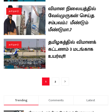
விமான நிலையத்தில்
தமிழ்நாடு
வேல்முருகன் செய்த
சம்பவம்..! மீண்டும்
மீண்டுமா..?
தமிழகத்தில் விமானக்
தமிழ்நாடு
கட்டணம் 3 மடங்காக
உயர்வு!!!
1
2
Trending
Comments
Latest