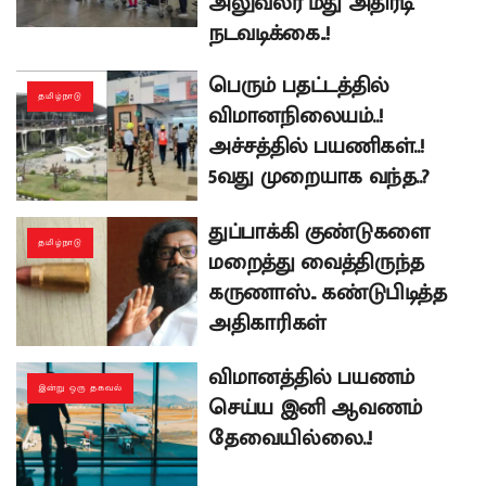
அலுவலர் மீது அதிரடி
நடவடிக்கை..!
பெரும் பதட்டத்தில்
தமிழ்நாடு
விமானநிலையம்..!
அச்சத்தில் பயணிகள்..!
5வது முறையாக வந்த..?
துப்பாக்கி குண்டுகளை
தமிழ்நாடு
மறைத்து வைத்திருந்த
கருணாஸ்.. கண்டுபிடித்த
அதிகாரிகள்
விமானத்தில் பயணம்
இன்று ஒரு தகவல்
செய்ய இனி ஆவணம்
தேவையில்லை..!