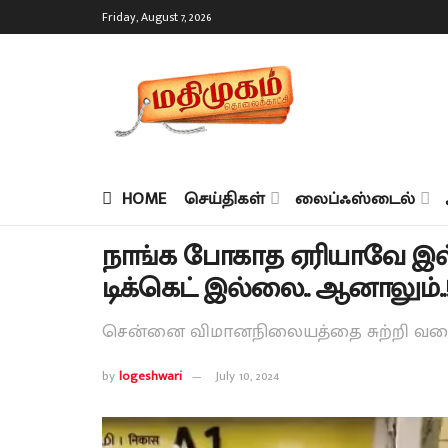
Friday, August 7, 2026
HOME
செய்திகள்
லைப்ஃஸ்டைல்
நாங்க போகாத ஏரியாவே இல்ல
டிக்கெட் இல்லை.. ஆனாலும்..
சென்னை விமானநிலையத்தை சுற்றி வளைத
by
logeshwari
July 10, 2024