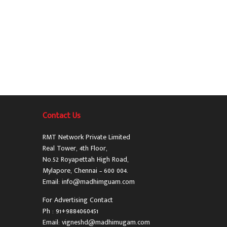
Contact Us
RMT Network Private Limited
Real Tower, 4th Floor,
No.52 Royapettah High Road,
Mylapore, Chennai – 600 004.
Email: info@madhimguam.com
For Advertising Contact
Ph : 91+9884060451
Email: vigneshd@madhimugam.com