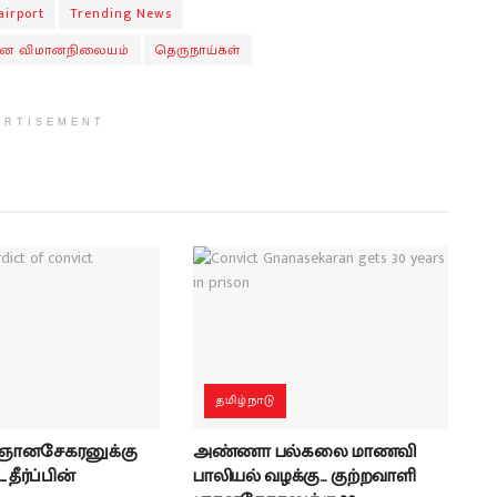
airport
Trending News
ை விமானநிலையம்
தெருநாய்கள்
ERTISEMENT
தமிழ்நாடு
 ஞானசேகரனுக்கு
அண்ணா பல்கலை மாணவி
தீர்ப்பின்
பாலியல் வழக்கு… குற்றவாளி