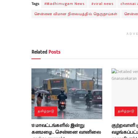
Tags:
#Madhimugam News
#viral news
chennai 
சென்னை விமான நிலையத்தில் தெருநாய்கள்
சென்ன
ADV
Related
Posts
தமிழ்நாடு
தமிழ்நாடு
13 மாவட்டங்களில் இன்று
குற்றவாளி
கனமழை… சென்னை வானிலை
வழங்கப்பட்ட 