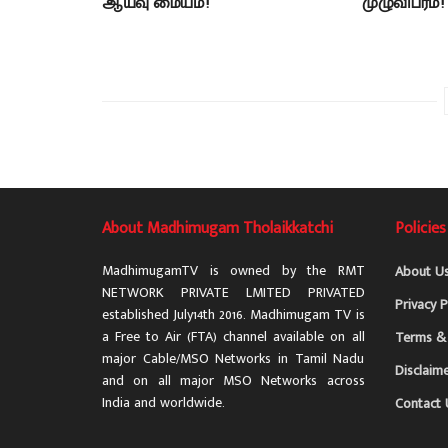
ஆய்வு மையம்!
முழுவிபரம்!
About Madhimugam Tholaikkatchi
Policies
MadhimugamTV is owned by the RMT
About U
NETWORK PRIVATE LMITED PRIVATED
Privacy P
established July14th 2016. Madhimugam TV is
a Free to Air (FTA) channel available on all
Terms & 
major Cable/MSO Networks in Tamil Nadu
Disclaim
and on all major MSO Networks across
India and worldwide.
Contact 