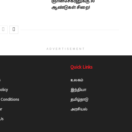
ஞானசேகரனுக்கு 30
ஆண்டுகள் சிறை!
ADVERTISEMENT
Quick Links
s
உலகம்
olicy
இந்தியா
Conditions
தமிழ்நாடு
er
அரசியல்
Us