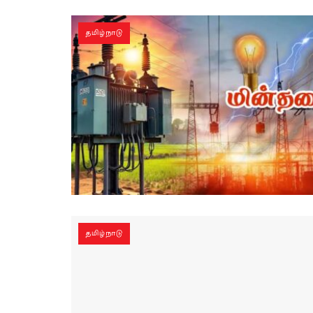
தமிழ்நாடு
தமிழ்நாடு