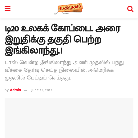
டி20 உலகக் கோப்பை.. அரை
இறுதிக்கு தகுதி பெற்ற
இங்கிலாந்து..!
டாஸ் வென்ற இங்கிலாந்து அணி முதலில் பந்து
வீச்சை தேர்வு செய்த நிலையில், அமெரிக்க
முதலில் பேட்டிங் செய்தது.
by
Admin
June 24, 2024