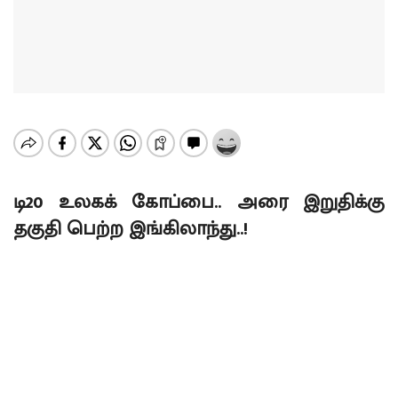
டி20 உலகக் கோப்பை.. அரை இறுதிக்கு
தகுதி பெற்ற இங்கிலாந்து..!