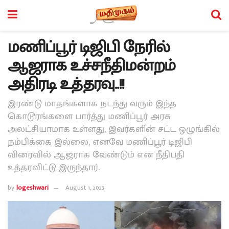
மணிப்பூர் டிஜிபி நேரில்
ஆஜராக உச்சநீதிமன்றம்
அதிரடி உத்தரவு..!!
இரண்டு மாதங்களாக நடந்து வரும் இந்த
கொடூரங்களை பார்த்து மணிப்பூர் அரசு
அலட்சியாமாக உள்ளது, இவர்களின் சட்ட ஒழுங்கில்
நம்பிக்கை இல்லை, எனவே மணிப்பூர் டிஜிபி
விரைவில் ஆஜராக வேண்டும் என நீதிபதி
உத்தரவிட்டு இருந்தார்.
by
logeshwari
August 1, 2023