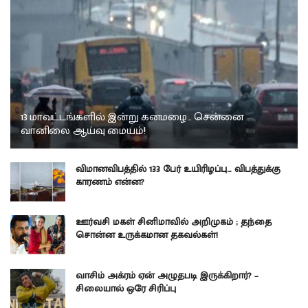
13 மாவட்டங்களில் இன்று கனமழை… சென்னை
வானிலை ஆய்வு மையம்!
விமானவிபத்தில் 133 பேர் உயிரிழப்பு… விபத்துக்கு
காரணம் என்ன?
ஊர்வசி மகள் சினிமாவில் அறிமுகம் ; தந்தை
சொன்ன உருக்கமான தகவல்கள்!
வாசிம் அக்ரம் ஏன் அழுதபடி இருக்கிறார்? –
சிலையால் ஒரே சிரிப்பு