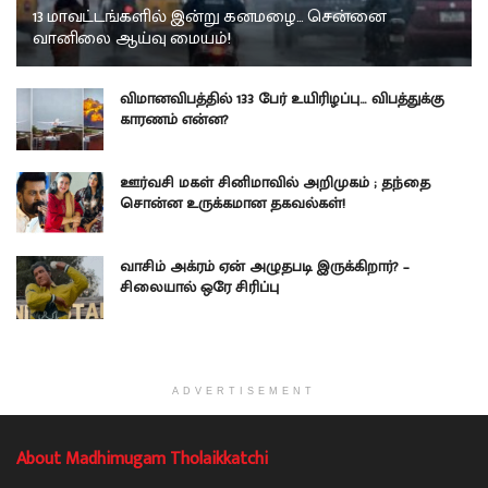
13 மாவட்டங்களில் இன்று கனமழை… சென்னை
வானிலை ஆய்வு மையம்!
விமானவிபத்தில் 133 பேர் உயிரிழப்பு… விபத்துக்கு
காரணம் என்ன?
ஊர்வசி மகள் சினிமாவில் அறிமுகம் ; தந்தை
சொன்ன உருக்கமான தகவல்கள்!
வாசிம் அக்ரம் ஏன் அழுதபடி இருக்கிறார்? –
சிலையால் ஒரே சிரிப்பு
ADVERTISEMENT
About Madhimugam Tholaikkatchi