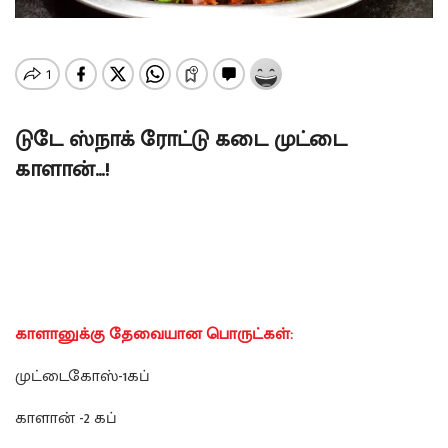
டுடே ஸ்நாக் ரோட்டு கடை முட்டை
காளான்…!
காளானுக்கு தேவையான பொருட்கள்:
முட்டைகோஸ்-1கப்
காளான்
-2 கப்