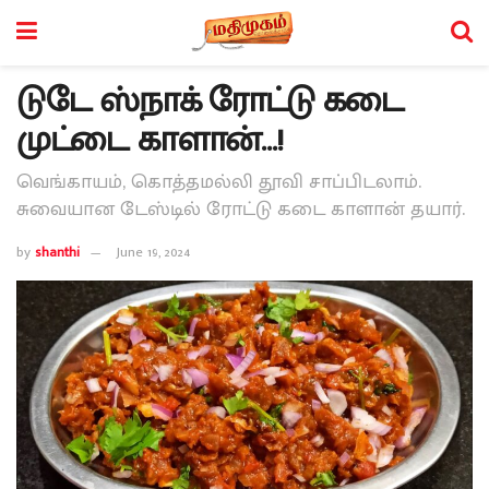
டுடே ஸ்நாக் ரோட்டு கடை
முட்டை காளான்…!
வெங்காயம், கொத்தமல்லி தூவி சாப்பிடலாம்.
சுவையான டேஸ்டில் ரோட்டு கடை காளான் தயார்.
by
shanthi
June 19, 2024