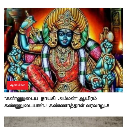
ஆன்மிகம்
“கண்ணுடைய நாயகி அம்மன்” ஆயிரம்
கண்ணுடையாள்..! கண்ணாத்தாள் வரலாறு…!!