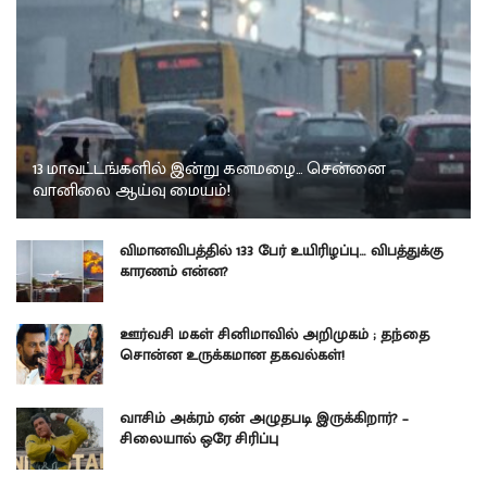
13 மாவட்டங்களில் இன்று கனமழை… சென்னை
வானிலை ஆய்வு மையம்!
விமானவிபத்தில் 133 பேர் உயிரிழப்பு… விபத்துக்கு
காரணம் என்ன?
ஊர்வசி மகள் சினிமாவில் அறிமுகம் ; தந்தை
சொன்ன உருக்கமான தகவல்கள்!
வாசிம் அக்ரம் ஏன் அழுதபடி இருக்கிறார்? –
சிலையால் ஒரே சிரிப்பு