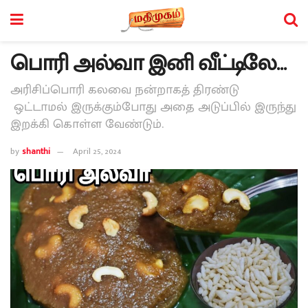
பொரி அல்வா இனி வீட்டிலே…
அரிசிப்பொரி கலவை நன்றாகத் திரண்டு
ஒட்டாமல் இருக்கும்போது அதை அடுப்பில் இருந்து
இறக்கி கொள்ள வேண்டும்.
by
shanthi
April 25, 2024