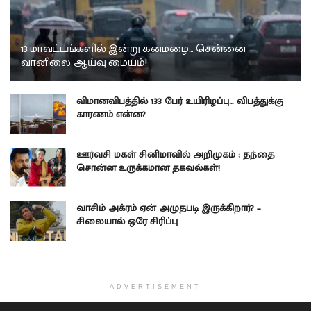
13 மாவட்டங்களில் இன்று கனமழை… சென்னை
வானிலை ஆய்வு மையம்!
விமானவிபத்தில் 133 பேர் உயிரிழப்பு… விபத்துக்கு
காரணம் என்ன?
ஊர்வசி மகள் சினிமாவில் அறிமுகம் ; தந்தை
சொன்ன உருக்கமான தகவல்கள்!
வாசிம் அக்ரம் ஏன் அழுதபடி இருக்கிறார்? –
சிலையால் ஒரே சிரிப்பு
ADVERTISEMENT