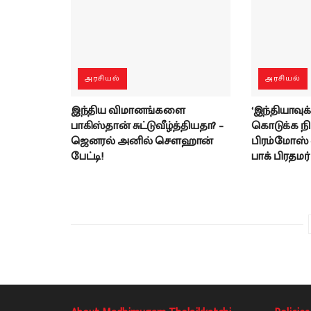
அரசியல்
அரசியல்
இந்திய விமானங்களை
‘இந்தியாவுக்
பாகிஸ்தான் சுட்டுவீழ்த்தியதா? –
கொடுக்க ந
ஜெனரல் அனில் சௌஹான்
பிரம்மோஸ் வந
பேட்டி!
பாக் பிரதமர