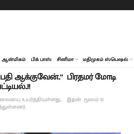
ஆன்மிகம்
பிக் பாஸ்
சினிமா
மதிமுகம் ஸ்பெஷல்
ி ஆக்குவேன்..” பிரதமர் மோடி
டியல்..!!
லையை உயர்த்தியுள்ளது.. இதன் மூலம் 12
்துள்ளனர்.