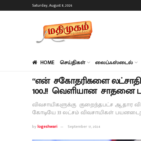
Saturday, August 8, 2026
HOME
செய்திகள்
லைப்ஃஸ்டைல்
“என் சகோதரிகளை லட்சாதிபத
100..!! வெளியான சாதனை பட்
விவசாயிகளுக்கு குறைந்தபட்ச ஆதார வி
கோடியே 33 லட்சம் விவசாயிகள் பயனடைந
by
logeshwari
September 17, 2024