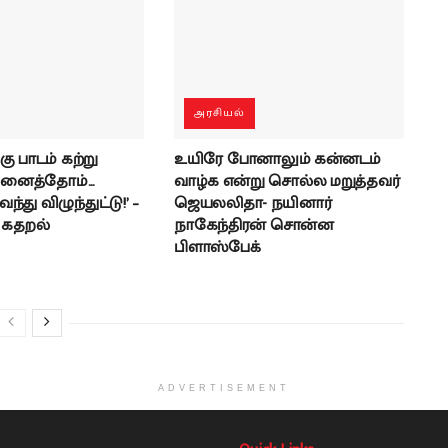
அரசியல்
கு பாடம் கற்று
உயிரே போனாலும் கன்னடம்
ினைத்தோம்…
வாழ்க என்று சொல்ல மறுத்தவர்
்து விழுந்துட்டு!’ –
ஜெயலலிதா- நயினார்
் கதறல்
நாகேந்திரன் சொன்ன
பிளாஸ்பேக்
ADVERTISEMENT