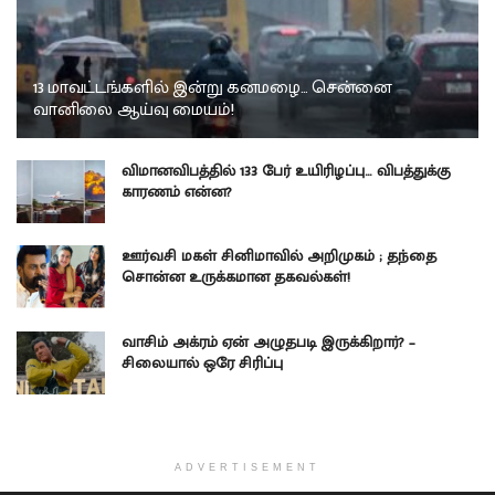
13 மாவட்டங்களில் இன்று கனமழை… சென்னை
வானிலை ஆய்வு மையம்!
விமானவிபத்தில் 133 பேர் உயிரிழப்பு… விபத்துக்கு
காரணம் என்ன?
ஊர்வசி மகள் சினிமாவில் அறிமுகம் ; தந்தை
சொன்ன உருக்கமான தகவல்கள்!
வாசிம் அக்ரம் ஏன் அழுதபடி இருக்கிறார்? –
சிலையால் ஒரே சிரிப்பு
ADVERTISEMENT