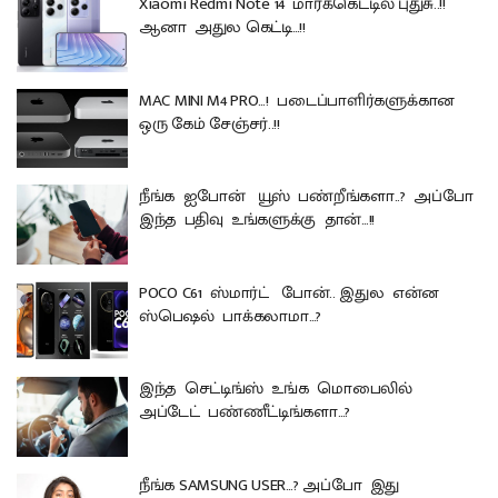
Xiaomi Redmi Note 14 மார்க்கெட்டில் புதுசு..!!
ஆனா அதுல கெட்டி…!!
MAC MINI M4 PRO…! படைப்பாளிர்களுக்கான
ஒரு கேம் சேஞ்சர்..!!
நீங்க ஐபோன் யூஸ் பண்றீங்களா..? அப்போ
இந்த பதிவு உங்களுக்கு தான்…!!
POCO C61 ஸ்மார்ட் போன்.. இதுல என்ன
ஸ்பெஷல் பாக்கலாமா…?
இந்த செட்டிங்ஸ் உங்க மொபைலில்
அப்டேட் பண்ணீட்டிங்களா…?
நீங்க SAMSUNG USER…? அப்போ இது