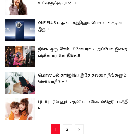
உங்களுக்கு தான்….!
ONE PLUS 13 அனைத்திலும் பெஸ்ட்..!! ஆனா
இது..!!
நீங்க ஒரு கேம் பிளேயரா…? அப்போ இதை
படிக்க மறக்காதீங்க..!!
மொபைல் சார்ஜிங்..! இதே தவறை நீங்களும்
செய்யாதீங்க..!!
புட் யுவர் ஹெட் ஆன் மை ஷோல்தேர் – பகுதி –
6
1
2