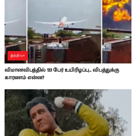
இந்தியா
விமானவிபத்தில் 133 பேர் உயிரிழப்பு… விபத்துக்கு
காரணம் என்ன?