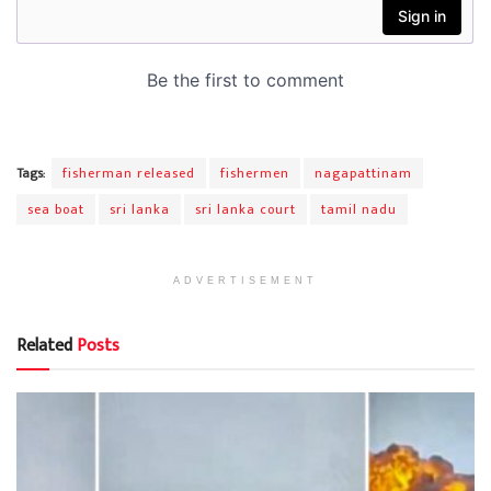
Tags:
fisherman released
fishermen
nagapattinam
sea boat
sri lanka
sri lanka court
tamil nadu
ADVERTISEMENT
Related
Posts