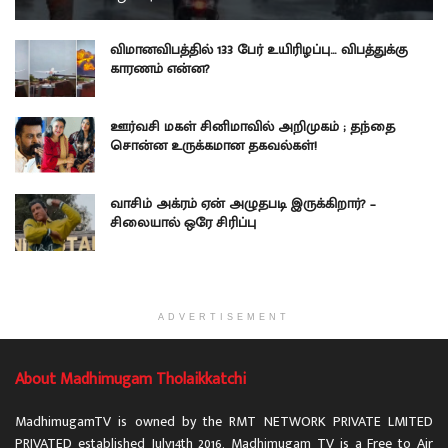
விமானவிபத்தில் 133 பேர் உயிரிழப்பு… விபத்துக்கு
காரணம் என்ன?
ஊர்வசி மகள் சினிமாவில் அறிமுகம் ; தந்தை
சொன்ன உருக்கமான தகவல்கள்!
வாசிம் அக்ரம் ஏன் அழுதபடி இருக்கிறார்? –
சிலையால் ஒரே சிரிப்பு
ADVERTISEMENT
About Madhimugam Tholaikkatchi
MadhimugamTV is owned by the RMT NETWORK PRIVATE LMITED
PRIVATED established July14th 2016. Madhimugam TV is a Free to Air