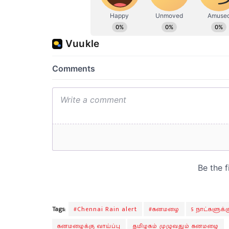
Tags:
#Chennai Rain alert
#கனமழை
5 நாட்களுக
கனமழைக்கு வாய்ப்பு
தமிழகம் முழுவதும் கனமழை