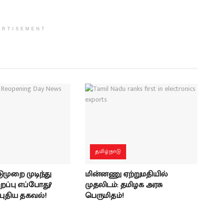
ERTISEMENT
தமிழ்நாடு
முறை முடிந்து
மின்னணு ஏற்றுமதியில்
றப்பு எப்போது?
முதலிடம்: தமிழக அரசு
ுதிய தகவல்!
பெருமிதம்!