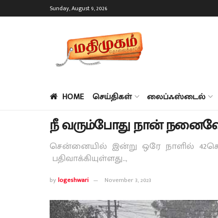
Sunday, August 9, 2026
HOME
செய்திகள்
லைப்ஃஸ்டைல்
நீ வரும்போது நான் நனைவ
சென்னையில் இன்று ஒரே நாளில் 42ச
பதிவாக்கியுள்ளது..,
by
logeshwari
November 3, 2023