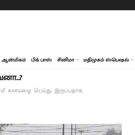
ஆன்மிகம்
பிக் பாஸ்
சினிமா
மதிமுகம் ஸ்பெஷல்
ேனா…?
ெமீ கனமழை பெய்து இருப்பதாக