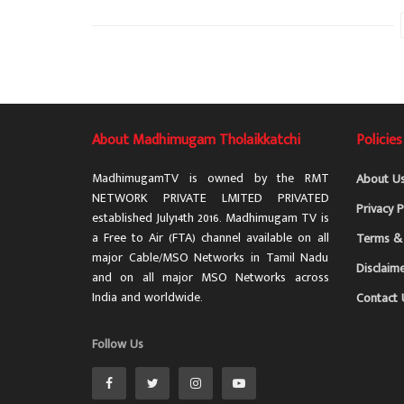
About Madhimugam Tholaikkatchi
Policies
MadhimugamTV is owned by the RMT
About U
NETWORK PRIVATE LMITED PRIVATED
Privacy P
established July14th 2016. Madhimugam TV is
a Free to Air (FTA) channel available on all
Terms & 
major Cable/MSO Networks in Tamil Nadu
Disclaim
and on all major MSO Networks across
India and worldwide.
Contact 
Follow Us