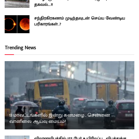
தகவல்….!!
சந்திரகிரகணம் முடிந்தவுடன் செய்ய வேண்டிய
பரிகாரங்கள்..?
Trending News
13 மாவட்டங்களில் இன்று கனமழை… சென்னை
வானிலை ஆய்வு மையம்!
விமானவிபத்தில் 133 பேர் உயிரிழப்பு… விபத்துக்கு