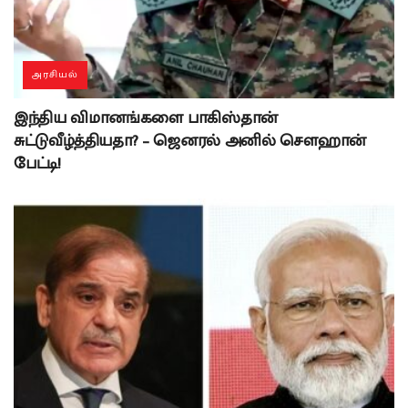
அரசியல்
இந்திய விமானங்களை பாகிஸ்தான்
சுட்டுவீழ்த்தியதா? – ஜெனரல் அனில் சௌஹான்
பேட்டி!