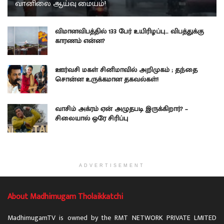
வானிலை ஆய்வு மையம்!
விமானவிபத்தில் 133 பேர் உயிரிழப்பு… விபத்துக்கு
காரணம் என்ன?
ஊர்வசி மகள் சினிமாவில் அறிமுகம் ; தந்தை
சொன்ன உருக்கமான தகவல்கள்!
வாசிம் அக்ரம் ஏன் அழுதபடி இருக்கிறார்? –
சிலையால் ஒரே சிரிப்பு
ADVERTISEMENT
About Madhimugam Tholaikkatchi
MadhimugamTV is owned by the RMT NETWORK PRIVATE LMITED