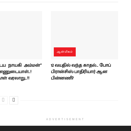
ஆன்மிகம்
ய நாயகி அம்மன்”
12 வயதில் வந்த காதல்… போப்
்ணுடையாள்..!
பிரான்சிஸ் பாதிரியார் ஆன
ள் வரலாறு…!!
பின்னணி?
ADVERTISEMENT