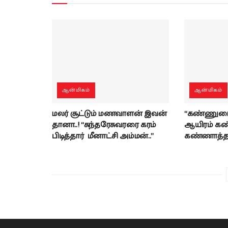
ஆன்மிகம்
ஆன்மிகம்
மலர் சூட்டும் மணவாளன் இவன்
“கண்ணுடை
தானா..! “சுந்தரேசுவரரை கரம்
ஆயிரம் கண
பிடித்தார் மீனாட்சி அம்மன்..”
கண்ணாத்தா