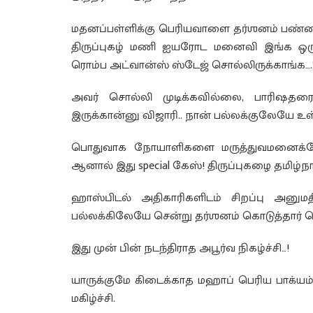
மதனப்பள்ளிக்கு பெரியவாளை தர்ஶனம் பண்ண வ
திருப்புகழ் மணி ஐயரோட மனைவி இங்க ஒரு
ரொம்ப அட்வான்ஸ் ஸ்டேஜ் சொல்லிருக்காங்க….
அவர் சொல்லி முடிக்கவில்லை, பாரிஷதரை
இருக்கான்னு விஜாரி.. நான் பல்லக்குலேயே
பொதுவாக நோயாளிகளை மருத்துவமனைக்கே செ
ஆனால் இது special கேஸ்! திருப்புகழை தமிழ்நாட
ஹாஸ்பிடல் அதிகாரிகளிடம் சிறப்பு அனுமத
பல்லக்கிலேயே சென்று தர்ஶனம் கொடுத்தார் பெ
இது முன் பின் நடந்திராத அபூர்வ நிகழ்ச்சி…!
யாருக்குமே கிடைக்காத மஹாப் பெரிய பாக்யம்!
மகிழ்ச்சி.