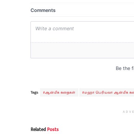
Tags:
#ஆன்மீக கதைகள்
#மஹா பெரியவா ஆன்மீக க
ADV
Related
Posts