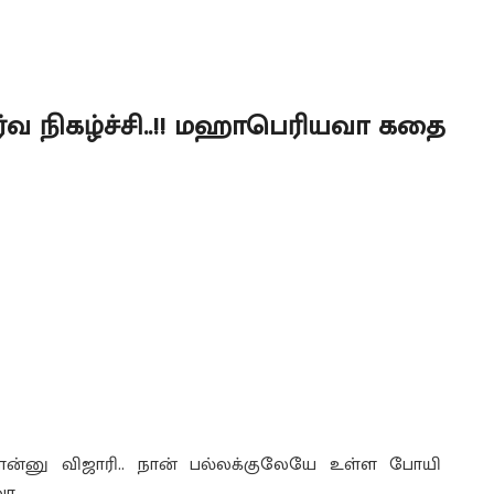
ர்வ நிகழ்ச்சி..!! மஹாபெரியவா கதை
ான்னு விஜாரி.. நான் பல்லக்குலேயே உள்ள போயி
ா.