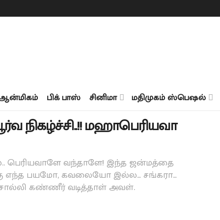
ஆன்மிகம்
பிக் பாஸ்
சினிமா
மதிமுகம் ஸ்பெஷல்
ூர்வ நிகழ்ச்சி..!! மஹாபெரியவா
.. பெரியவாளே வந்தாளே! இந்த ஜன்மத்தை
்கு எந்த பயமோ, கவலையோ இல்ல… சங்கரா…
ொல்லி கண்ணீர் வடித்தாள் அவள்.