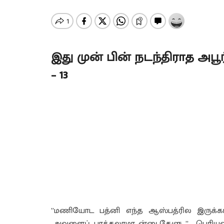
இது முன் பின் நடந்திராத அபூ
– 13
”மணியோட பத்னி எந்த ஆஸ்பத்ரில இருக்க
அவளைப் பாக்கலாமா…ன்னு கேளு…” – பெரியவ