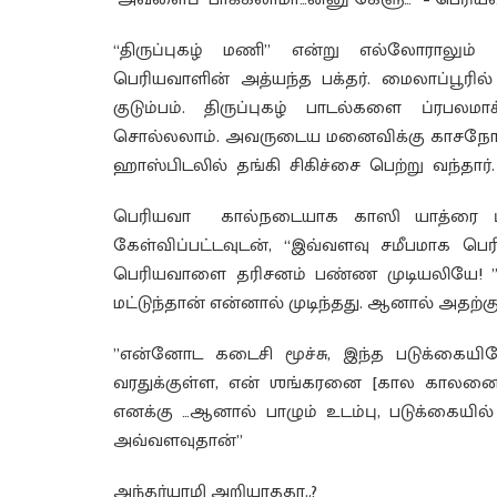
“திருப்புகழ் மணி” என்று எல்லோராலும்
பெரியவாளின் அத்யந்த பக்தர். மைலாப்பூரில
குடும்பம். திருப்புகழ் பாடல்களை ப்ரபலம
சொல்லலாம். அவருடைய மனைவிக்கு காசநோய் 
ஹாஸ்பிடலில் தங்கி சிகிச்சை பெற்று வந்தார்.
பெரியவா கால்நடையாக காஸி யாத்ரை புறப
கேள்விப்பட்டவுடன், “இவ்வளவு சமீபமாக பெ
பெரியவாளை தரிசனம் பண்ண முடியலியே! ” 
மட்டுந்தான் என்னால் முடிந்தது. ஆனால் அதற்
”என்னோட கடைசி மூச்சு, இந்த படுக்கைய
வரதுக்குள்ள, என் ஶங்கரனை [கால காலனை]
எனக்கு …ஆனால் பாழும் உடம்பு, படுக்கையில் 
அவ்வளவுதான்”
அந்தர்யாமி அறியாததா..?