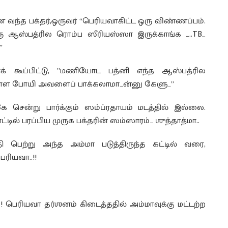
ந்த பக்தர்,ஒருவர் “பெரியவாகிட்ட ஒரு விண்ணப்பம்.
 ஆஸ்பத்ரில ரொம்ப ஸீரியஸ்ஸா இருக்காங்க …..TB…
”
க் கூப்பிட்டு, ”மணியோட பத்னி எந்த ஆஸ்பத்ரில
 உள்ள போயி அவளைப் பாக்கலாமா…ன்னு கேளு…”
ன்று பார்க்கும் ஸம்ப்ரதாயம் மடத்தில் இல்லை.
்டில் பரப்பிய முருக பக்தரின் ஸம்ஸாரம்… ஶுத்தாத்மா..
ி பெற்று அந்த அம்மா படுத்திருந்த கட்டில் வரை,
ரியவா..!!
 பெரியவா தர்ஶனம் கிடைத்ததில் அம்மாவுக்கு மட்டற்ற