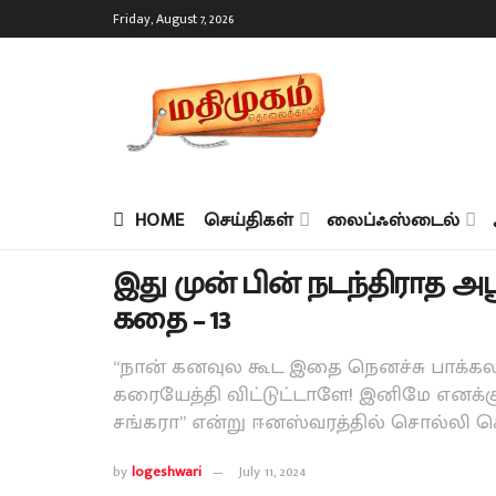
Friday, August 7, 2026
HOME
செய்திகள்
லைப்ஃஸ்டைல்
இது முன் பின் நடந்திராத அப
கதை – 13
“நான் கனவுல கூட இதை நெனச்சு பாக்கல
கரையேத்தி விட்டுட்டாளே! இனிமே எனக
சங்கரா” என்று ஈனஸ்வரத்தில் சொல்லி ச
by
logeshwari
July 11, 2024