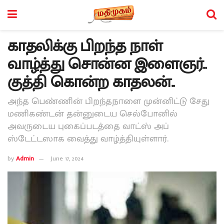
காதலிக்கு பிறந்த நாள்
வாழ்த்து சொன்ன இளைஞர்..
குத்தி கொன்ற காதலன்..
அந்த பெண்ணின் பிறந்தநாளை முன்னிட்டு சேது
மணிகண்டன் தன்னுடைய செல்போனில்
அவருடைய புகைப்படத்தை வாட்ஸ் அப்
ஸ்டேட்டஸாக வைத்து வாழ்த்தியுள்ளார்.
by
Admin
June 17, 2024