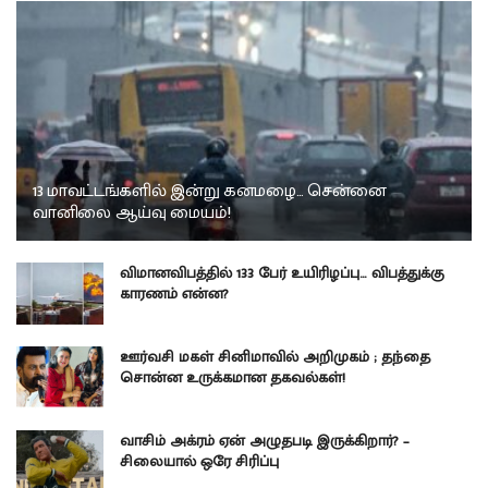
13 மாவட்டங்களில் இன்று கனமழை… சென்னை
வானிலை ஆய்வு மையம்!
விமானவிபத்தில் 133 பேர் உயிரிழப்பு… விபத்துக்கு
காரணம் என்ன?
ஊர்வசி மகள் சினிமாவில் அறிமுகம் ; தந்தை
சொன்ன உருக்கமான தகவல்கள்!
வாசிம் அக்ரம் ஏன் அழுதபடி இருக்கிறார்? –
சிலையால் ஒரே சிரிப்பு