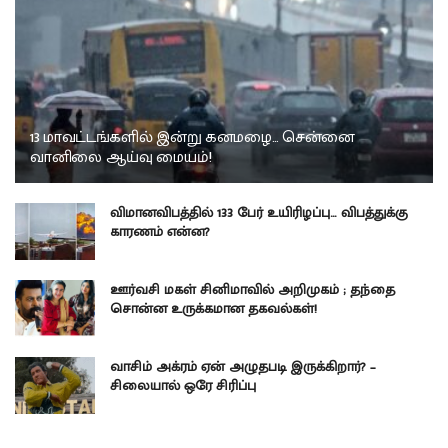
13 மாவட்டங்களில் இன்று கனமழை… சென்னை
வானிலை ஆய்வு மையம்!
விமானவிபத்தில் 133 பேர் உயிரிழப்பு… விபத்துக்கு
காரணம் என்ன?
ஊர்வசி மகள் சினிமாவில் அறிமுகம் ; தந்தை
சொன்ன உருக்கமான தகவல்கள்!
வாசிம் அக்ரம் ஏன் அழுதபடி இருக்கிறார்? –
சிலையால் ஒரே சிரிப்பு