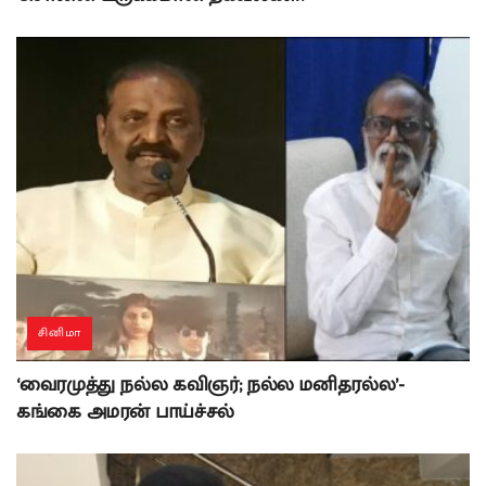
சினிமா
‘வைரமுத்து நல்ல கவிஞர்; நல்ல மனிதரல்ல’-
கங்கை அமரன் பாய்ச்சல்