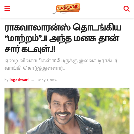
ராகவாலாரன்ஸ் தொடங்கிய
“மாற்றம்”..!! அந்த மனசு தான்
சார் கடவுள்..!!
ஏழை விவசாயிகள் 10பேருக்கு இலவச டிராக்டர்
வாங்கி கொடுத்துள்ளார்.,
by
logeshwari
May 1, 2024