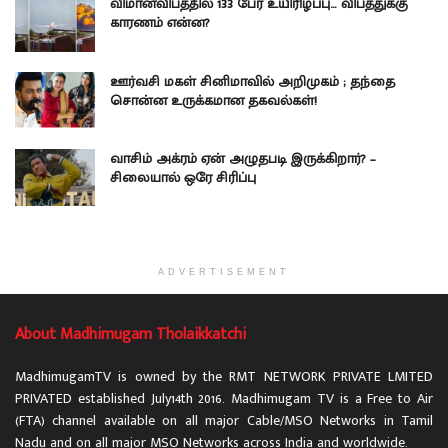
விமானவிபத்தில் 133 பேர் உயிரிழப்பு… விபத்துக்கு
காரணம் என்ன?
ஊர்வசி மகள் சினிமாவில் அறிமுகம் ; தந்தை
சொன்ன உருக்கமான தகவல்கள்!
வாசிம் அக்ரம் ஏன் அழுதபடி இருக்கிறார்? –
சிலையால் ஒரே சிரிப்பு
ADVERTISEMENT
About Madhimugam Tholaikkatchi
MadhimugamTV is owned by the RMT NETWORK PRIVATE LMITED
PRIVATED established July14th 2016. Madhimugam TV is a Free to Air
(FTA) channel available on all major Cable/MSO Networks in Tamil
Nadu and on all major MSO Networks across India and worldwide.