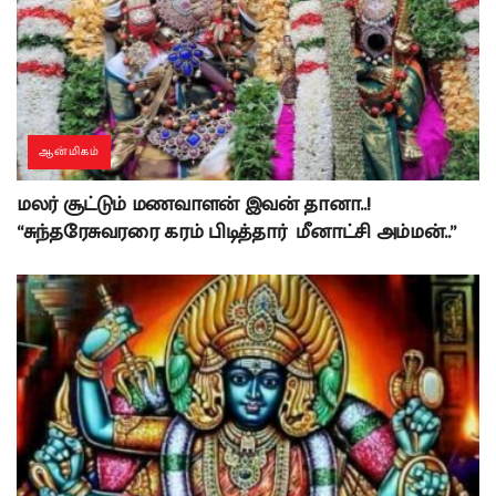
ஆன்மிகம்
மலர் சூட்டும் மணவாளன் இவன் தானா..!
“சுந்தரேசுவரரை கரம் பிடித்தார் மீனாட்சி அம்மன்..”