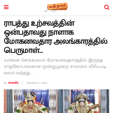
ராபத்து உற்சவத்தின்
ஒன்பதாவது நாளாக
மோகனவதார அலங்காரத்தில்
பெருமாள்…
யானை செங்கமலம் மோகனவதாரத்தில் இருந்த
ராஜகோபாலனை மூன்றுமுறை சாமரசம் வீசியபடி
வலம் வந்தது .
by
shanthi
January 2, 2024