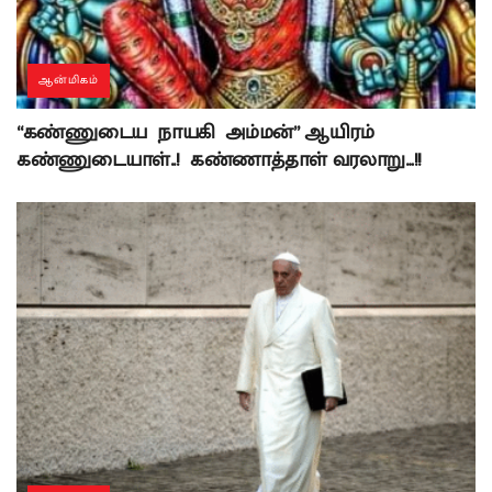
ஆன்மிகம்
“கண்ணுடைய நாயகி அம்மன்” ஆயிரம்
கண்ணுடையாள்..! கண்ணாத்தாள் வரலாறு…!!