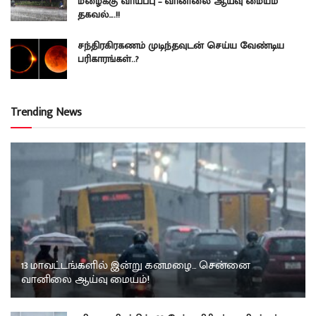
மழைக்கு வாய்ப்பு – வானிலை ஆய்வு மையம்
தகவல்….!!
சந்திரகிரகணம் முடிந்தவுடன் செய்ய வேண்டிய
பரிகாரங்கள்..?
Trending News
13 மாவட்டங்களில் இன்று கனமழை… சென்னை
வானிலை ஆய்வு மையம்!