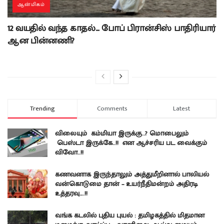
ஆன்மிகம்
12 வயதில் வந்த காதல்… போப் பிரான்சிஸ் பாதிரியார்
ஆன பின்னணி?
Trending
Comments
Latest
விலையும் கம்மியா இருக்கு..? மொபைலும்
பெஸ்டா இருக்கே..!! என ஆச்சரிய பட வைக்கும்
விவோ..!!
கணவனாக இருந்தாலும் அத்துமீறினால் பாலியல்
வன்கொடுமை தான் – உயர்நீதிமன்றம் அதிரடி
உத்தரவு….!!
வங்க கடலில் புதிய புயல் : தமிழகத்தில் மிதமான