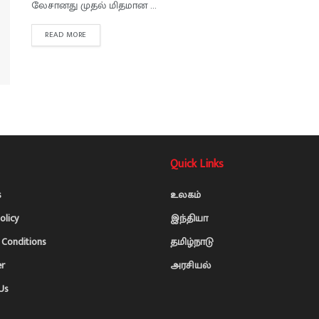
லேசானது முதல் மிதமான ...
READ MORE
Quick Links
s
உலகம்
olicy
இந்தியா
Conditions
தமிழ்நாடு
er
அரசியல்
Us