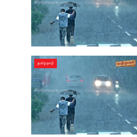
தமிழ்நாடு