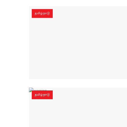
தமிழ்நாடு
தமிழ்நாடு