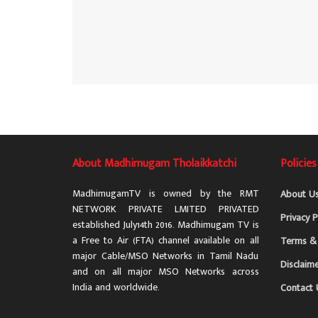
About Madhimugam Tholaikkatchi
Policies
MadhimugamTV is owned by the RMT
About U
NETWORK PRIVATE LMITED PRIVATED
Privacy P
established July14th 2016. Madhimugam TV is
a Free to Air (FTA) channel available on all
Terms & 
major Cable/MSO Networks in Tamil Nadu
Disclaim
and on all major MSO Networks across
India and worldwide.
Contact 