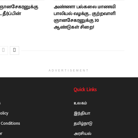
 ஞானசேகரனுக்கு
அண்ணா பல்கலை மாணவி
தீர்ப்பின்
பாலியல் வழக்கு… குற்றவாளி
ஞானசேகரனுக்கு 30
ஆண்டுகள் சிறை!
ADVERTISEMENT
Quick Links
s
உலகம்
olicy
இந்தியா
Conditions
தமிழ்நாடு
er
அரசியல்