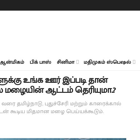
ஆன்மிகம்
பிக் பாஸ்
சினிமா
மதிமுகம் ஸ்பெஷல்
ுக்கு உங்க ஊர் இப்படி தான்
ில் மழையின் ஆட்டம் தெரியுமா..?
 வரை தமிழ்நாடு, புதுச்சேரி மற்றும் காரைக்கால்
டன் கூடிய மிதமான மழை பெய்யக்கூடும்.