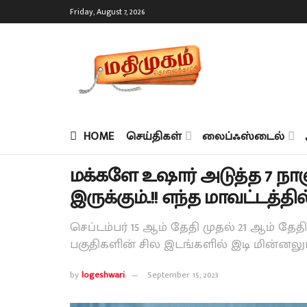
Friday, August 7, 2026
HOME
செய்திகள்
லைப்ஃஸ்டைல்
மக்களே உஷார் அடுத்த 7 நாள
இருக்கும்..!! எந்த மாவட்டத்த
செப்டம்பர் 15 ஆம் தேதி முதல் 21 ஆம் தேதி
பகுதிகளின் சில இடங்களில் இடி மின்னலு
by
logeshwari
September 15, 2023