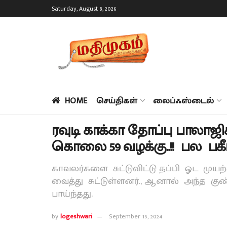
Saturday, August 8, 2026
HOME
செய்திகள்
லைப்ஃஸ்டைல்
ரவுடி காக்கா தோப்பு பாலாஜிக
கொலை 59 வழக்கு..!! பல பகீ
காவலர்களை சுட்டுவிட்டு தப்பி ஓட முய
வைத்து சுட்டுள்ளனர்., ஆனால் அந்த குண
பாய்ந்தது.
by
logeshwari
September 19, 2024