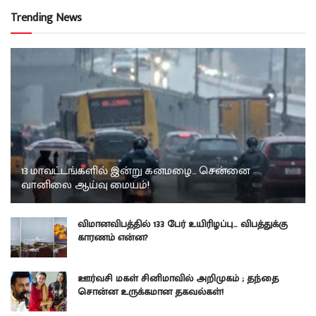
Trending News
13 மாவட்டங்களில் இன்று கனமழை… சென்னை
வானிலை ஆய்வு மையம்!
விமானவிபத்தில் 133 பேர் உயிரிழப்பு… விபத்துக்கு
காரணம் என்ன?
ஊர்வசி மகள் சினிமாவில் அறிமுகம் ; தந்தை
சொன்ன உருக்கமான தகவல்கள்!