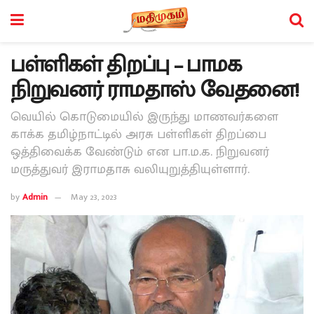
பள்ளிகள் திறப்பு – பாமக
நிறுவனர் ராமதாஸ் வேதனை!
வெயில் கொடுமையில் இருந்து மாணவர்களை
காக்க தமிழ்நாட்டில் அரசு பள்ளிகள் திறப்பை
ஒத்திவைக்க வேண்டும் என பா.ம.க. நிறுவனர்
மருத்துவர் இராமதாசு வலியுறுத்தியுள்ளார்.
by
Admin
May 23, 2023