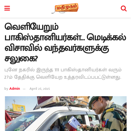
வெளியேறும்
பாகிஸ்தானியர்கள்… மெடிக்கல்
விசாவில் வந்தவர்களுக்கு
சலுகை?
புனே நகரில் இருந்த 111 பாகிஸ்தானியர்கள் வரும்
27ம் தேதிக்கு வெளியேற உத்தரவிடப்பபட்டுள்ளது.
by
Admin
April 25, 2025