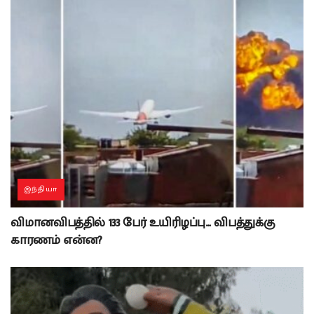
இந்தியா
விமானவிபத்தில் 133 பேர் உயிரிழப்பு… விபத்துக்கு
காரணம் என்ன?