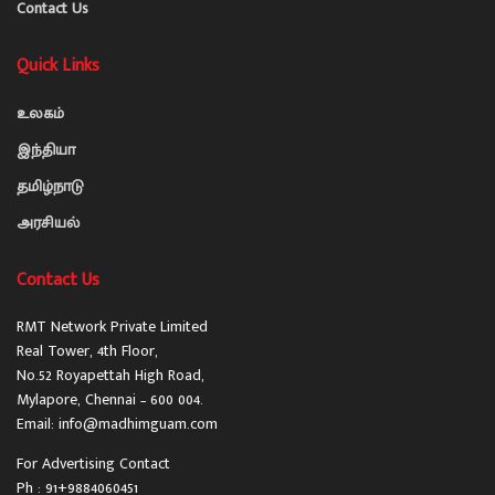
Contact Us
Quick Links
உலகம்
இந்தியா
தமிழ்நாடு
அரசியல்
Contact Us
RMT Network Private Limited
Real Tower, 4th Floor,
No.52 Royapettah High Road,
Mylapore, Chennai – 600 004.
Email: info@madhimguam.com
For Advertising Contact
Ph : 91+9884060451