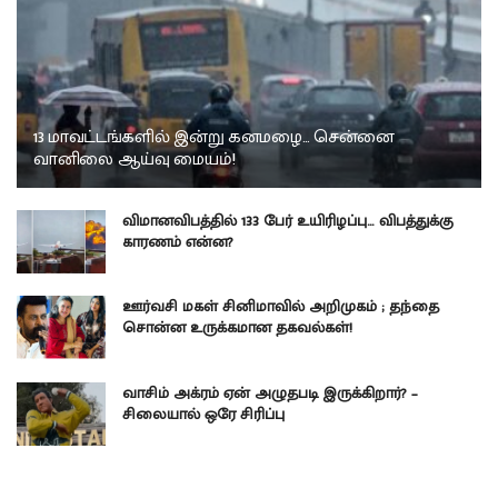
13 மாவட்டங்களில் இன்று கனமழை… சென்னை
வானிலை ஆய்வு மையம்!
விமானவிபத்தில் 133 பேர் உயிரிழப்பு… விபத்துக்கு
காரணம் என்ன?
ஊர்வசி மகள் சினிமாவில் அறிமுகம் ; தந்தை
சொன்ன உருக்கமான தகவல்கள்!
வாசிம் அக்ரம் ஏன் அழுதபடி இருக்கிறார்? –
சிலையால் ஒரே சிரிப்பு