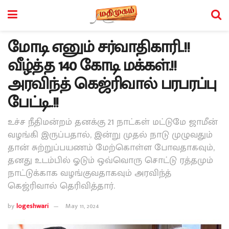
மோடி எனும் சர்வாதிகாரி..!!
வீழ்த்த 140 கோடி மக்கள்.!!
அரவிந்த் கெஜ்ரிவால் பரபரப்பு
பேட்டி..!!
உச்ச நீதிமன்றம் தனக்கு 21 நாட்கள் மட்டுமே ஜாமீன்
வழங்கி இருப்பதால், இன்று முதல் நாடு முழுவதும்
தான் சுற்றுப்பயணம் மேற்கொள்ள போவதாகவும்,
தனது உடம்பில் ஓடும் ஒவ்வொரு சொட்டு ரத்தமும்
நாட்டுக்காக வழங்குவதாகவும் அரவிந்த்
கெஜ்ரிவால் தெரிவித்தார்.
by
logeshwari
May 11, 2024